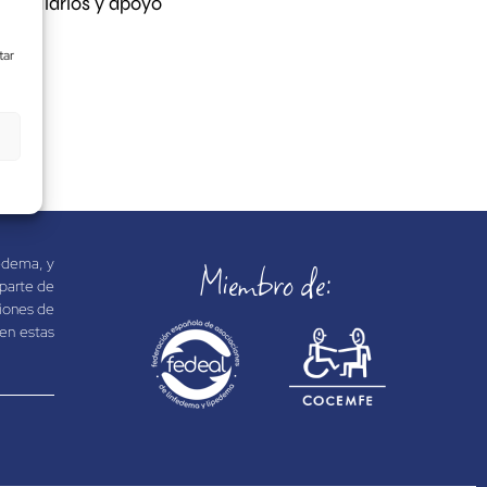
dos diarios y apoyo
tar
edema, y
Miembro de:
 parte de
ciones de
 en estas