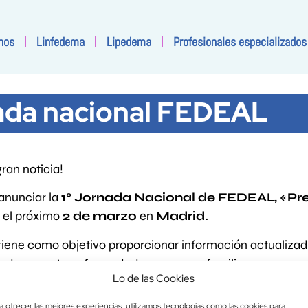
nos
Linfedema
Lipedema
Profesionales especializados
ada nacional FEDEAL
ran noticia!
anunciar la
1° Jornada Nacional de FEDEAL, «Pre
, el próximo
2 de marzo
en
Madrid.
tiene como objetivo proporcionar información actualizada
adecen esta enfermedad como a sus familiares y personal
Lo de las Cookies
 académico, expertos profesionales en el campo del lin
a ofrecer las mejores experiencias, utilizamos tecnologías como las cookies para