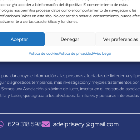
ces en tratamientos conservadores y quirúrgicos, cuida
acenar y/o acceder a la información del dispositivo. El consentimiento de estas
 para ser escuchados.
nologías nos permitirá procesar datos como el comportamiento de navegación o las
ntificaciones únicas en este sitio. No consentir o retirar el consentimiento, puede afec
ativamente a ciertas características y funciones.
Aceptar
Denegar
Ver preferencias
Política de cookies
Política de privacidad
Aviso Legal
ra dar apoyo e información a las personas afectadas de linfedema y lip
guir diágnosticos tempranos, más investigación y mejores tratamientos por
. Somos una Asociación sin ánimo de lucro, inscrita en el registro de asocia
lla y León, que agrupa a los afectados, familiares y personas interesadas
629 318 598
adelprisecyl@gmail.com