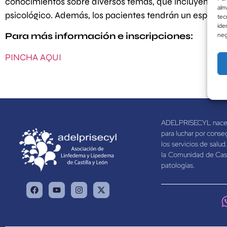
conocimientos sobre diversos temas, que incluyen avan
alm
psicológico. Además, los pacientes tendrán un espacio
tec
ide
Para más información e inscripciones:
neg
PINCHA AQUI
ADELPRISECYL nace pa
para luchar por conse
los servicios de salud
la Comunidad de Casti
patologías.