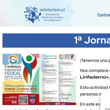
Conóce
1ª Jorn
¡Tenemos una g
Nos complace 
Linfedema»
Esta actividad 
personas que p
En este evento
Par